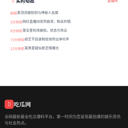
实时动态
直播间
某顶流被拍到与神秘人会面
刚刚
网红直播间突然崩溃，粉丝炸锅
3分钟前
某女星机场被拍，状态引热议
8分钟前
综艺节目录制现场传出争吵声
15分钟前
某男星疑似新恋情曝光
22分钟前
吃瓜网
全网最新最全吃瓜爆料平台，第一时间为您呈现最劲爆的娱乐资讯
与社会热点。