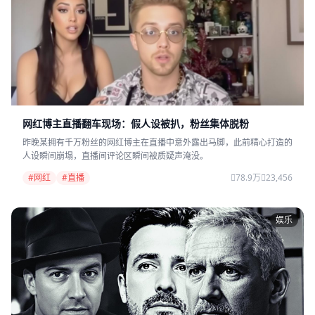
网红博主直播翻车现场：假人设被扒，粉丝集体脱粉
昨晚某拥有千万粉丝的网红博主在直播中意外露出马脚，此前精心打造的
人设瞬间崩塌，直播间评论区瞬间被质疑声淹没。
#网红
#直播
78.9万
23,456
娱乐