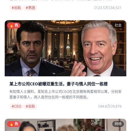
#出轨
#男团
123.5万
34,521
🔥 热
社会
某上市公司CEO被曝双重生活，妻子与情人同住一栋楼
有知情人士爆料，某知名上市公司CEO在北京拥有两套相邻公寓，分别安
置妻子和情人，两人竟然住在同一栋楼的不同楼层。
#CEO
#出轨
44.6万
9,876
🔥 热
网络