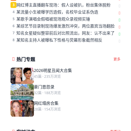
网红博主直播翻车现场：假人设被扒，粉丝集体脱粉
3
某流量小生被曝学历造假，名校毕业证系伪造
4
某歌手演唱会假唱被现场观众录视频实锤
5
某综艺节目录制现场爆发激烈冲突，两位嘉宾当场翻脸
6
知名女星疑似整容前后对比照流出，网友：认不出来了
7
某知名主持人被曝私下性格与荧幕形象截然相反
8
热门专题
更多
2026明星丑闻大合集
45篇 · 235万浏览
豪门恩怨录
32篇 · 188万浏览
网红塌房合集
28篇 · 154万浏览