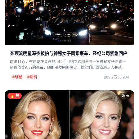
某顶流明星深夜被拍与神秘女子同乘豪车，经纪公司紧急回应
昨晚11点，有网友在某高档小区门口拍到该明星与一名神秘女子同乘一
辆价值数百万的豪车，随即引发网络热议，粉丝们纷纷猜测两人关系。
#明星
#爆料
89.2万
8,934
🔥 热
娱乐