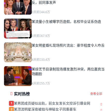
反，前同事发声
3天前
44.6万
某流量小生被曝学历造假，名校毕业证系伪造
3天前
67.9万
某女明星婚礼现场照片流出：豪华程度令人咋舌
4天前
33.4万
某综艺节目录制现场爆发激烈冲突，两位嘉宾当
场翻脸
4天前
55.7万
实时热榜
查看全部
某男团成员疑似出轨，前女友发长文控诉引爆全网
1
某顶流明星深夜被拍与神秘女子同乘豪车
2