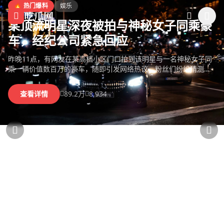
跳过导航
黑料网今日黑料
🔥 热门爆料
娱乐
吃瓜网
某顶流明星深夜被拍与神秘女子同乘豪
车，经纪公司紧急回应
昨晚11点，有网友在某高档小区门口拍到该明星与一名神秘女子同
乘一辆价值数百万的豪车，随即引发网络热议，粉丝们纷纷猜测两
人关系。
查看详情
89.2万
8,934