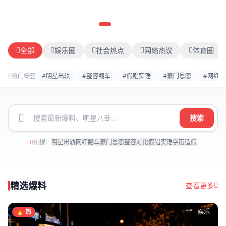
全部
娱乐圈
社会热点
网络热议
体育圈
热门标签
#明星出轨
#整容翻车
#假唱实锤
#豪门恩怨
#网红塌
搜索
热搜：
明星出轨
网红翻车
豪门恩怨
整容对比
假唱实锤
学历造假
精选爆料
查看更多
🔥 热
娱乐