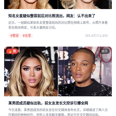
知名女星疑似整容前后对比照流出，网友：认不出来了
近日，一组疑似某知名女星整容前后的对比照在网络上疯传，从照片来看
变化相当明显，引发大量网友讨论。
#整容
#女星
65.4万
12,450
🔥 热
娱乐
某男团成员疑似出轨，前女友发长文控诉引爆全网
今日凌晨，某男团成员的前女友在社交媒体发布长文，详细描述了两人交
往期间的种种经历，并附上多张聊天截图，称对方在交往期间出轨。