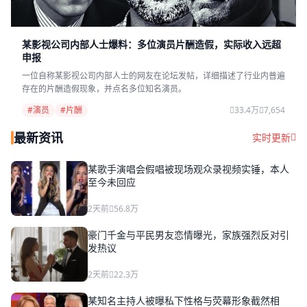
某影视公司内部人士爆料：多位演员片酬造假，实际收入远超
申报
一位自称某影视公司内部人士的网友在论坛发帖，详细描述了行业内普遍
存在的片酬造假现象，并点名多位知名演员。
#演员
#片酬
33.4万
7,654
最新资讯
实时更新
某歌手演唱会假唱被现场观众录视频实锤，本人
至今未回应
2天前
56.8万
豪门千金与平民男友恋情曝光，家族强烈反对引
发热议
2天前
22.3万
某知名主持人被曝私下性格与荧幕形象截然相